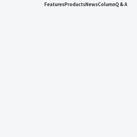
Features
Products
News
Column
Q & A