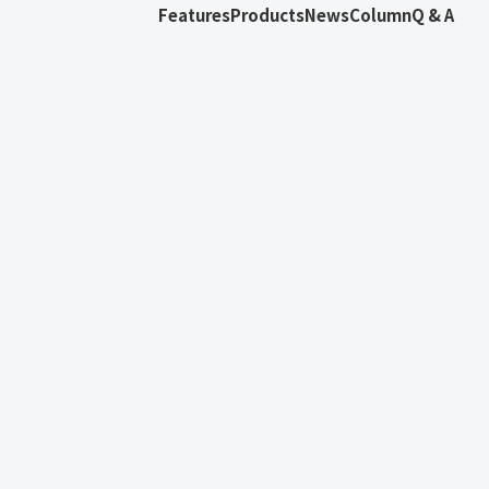
Features
Products
News
Column
Q & A