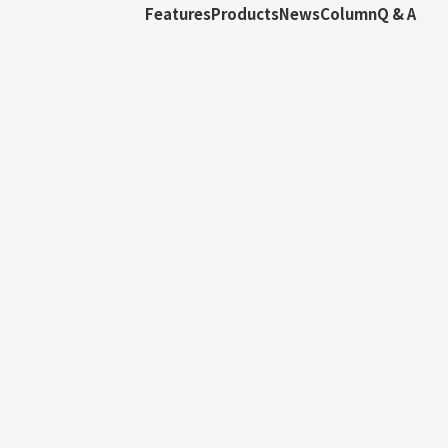
Features
Products
News
Column
Q & A