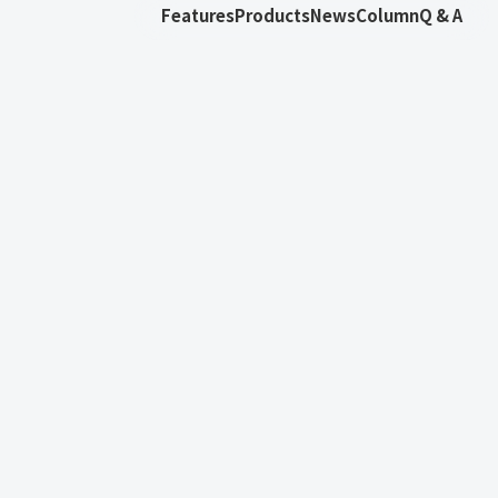
Features
Products
News
Column
Q & A