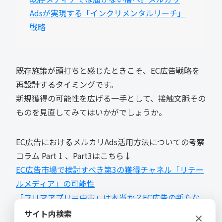
Adsが実現する「インクリメンタルリーチ」
戦略
既存施策が頭打ちと感じたときこそ、EC広告戦略を
再設計するタイミングです。
新規獲得の可能性を広げる一手として、接触文脈その
ものを見直してみてはいかがでしょうか。
EC広告におけるメルカリAds活用方法についての考察
コラム Part 1 、Part3はこちら↓
EC広告市場で検討すべき第3の獲得チャネル「リテー
ルメディア」の可能性
「フリマアプリ＝中古」は本当か？EC広告の新たな
接点としてのメルカリAds
サイト内検索